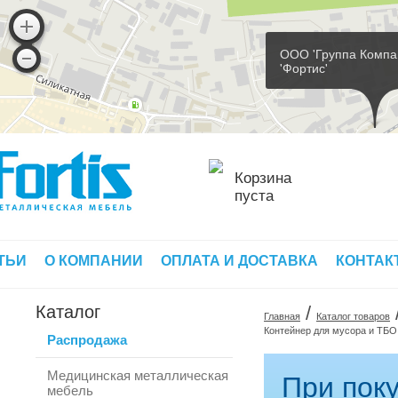
ООО 'Группа Компа
'Фортис'
Корзина
пуста
ТЬИ
О КОМПАНИИ
ОПЛАТА И ДОСТАВКА
КОНТАК
Каталог
/
Главная
Каталог товаров
Контейнер для мусора и ТБО 
Распродажа
Медицинская металлическая
При поку
мебель