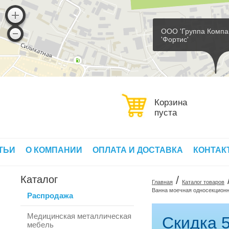
ООО 'Группа Компа
'Фортис'
Корзина
пуста
ТЬИ
О КОМПАНИИ
ОПЛАТА И ДОСТАВКА
КОНТАК
Каталог
/
Главная
Каталог товаров
Ванна моечная односекционн
Распродажа
Медицинская металлическая
Скидка 5
мебель