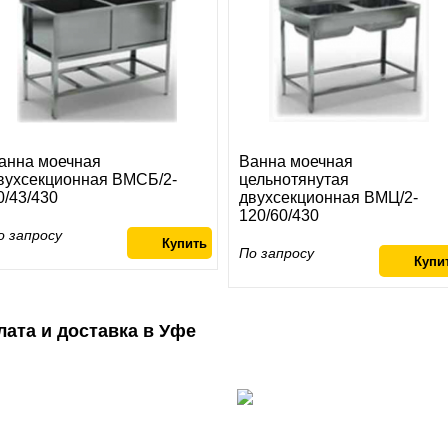
анна моечная
Ванна моечная
вухсекционная ВМСБ/2-
цельнотянутая
0/43/430
двухсекционная ВМЦ/2-
120/60/430
о запросу
По запросу
лата и доставка в Уфе