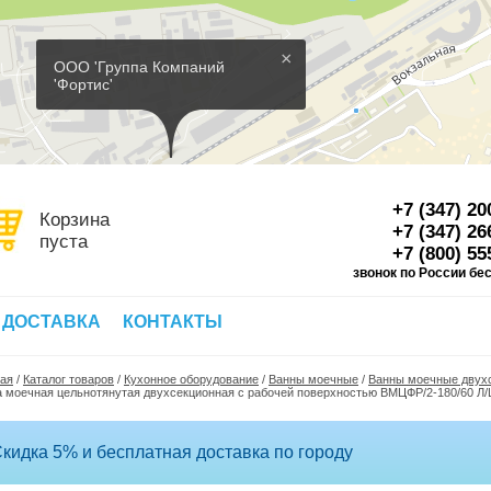
×
ООО 'Группа Компаний
'Фортис'
+7 (347) 20
Корзина
+7 (347) 26
пуста
+7 (800) 55
звонок по России бе
Д
 ДОСТАВКА
КОНТАКТЫ
ная
/
Каталог товаров
/
Кухонное оборудование
/
Ванны моечные
/
Ванны моечные двух
 моечная цельнотянутая двухсекционная с рабочей поверхностью ВМЦФР/2-180/60 Л/
кидка 5% и бесплатная доставка по городу