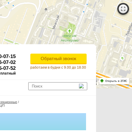
0-07-15
Обратный звонок
6-07-02
5-07-52
работаем в будни с 9.00 до 18.00
сплатный
Работает на API 2ГИС
Лицензионное соглашение
Открыть в 2ГИС
ля корректной работы Raster JS API нужен ключ. Помощь: api@2gis.ru
секционные
/
Ц/П