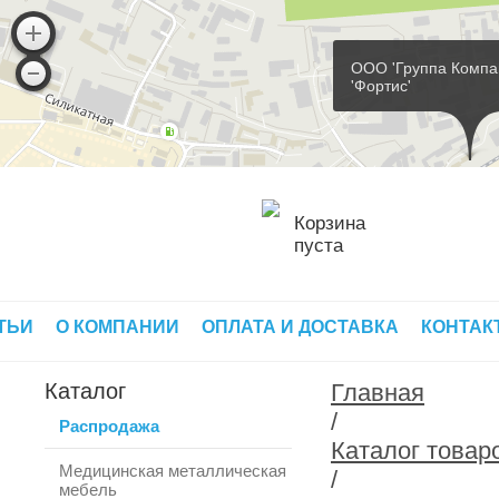
ООО 'Группа Компа
'Фортис'
Корзина
пуста
ТЬИ
О КОМПАНИИ
ОПЛАТА И ДОСТАВКА
КОНТАК
Каталог
Главная
/
Распродажа
Каталог товар
Медицинская металлическая
/
мебель