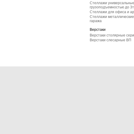
Стеллажи универсальные
грузоподъемностью до 3т
Стеллажи для офиса и а
Стеллажи металлические 
гаража
Верстаки
Верстаки столярные сер
Верстаки слесарные ВП