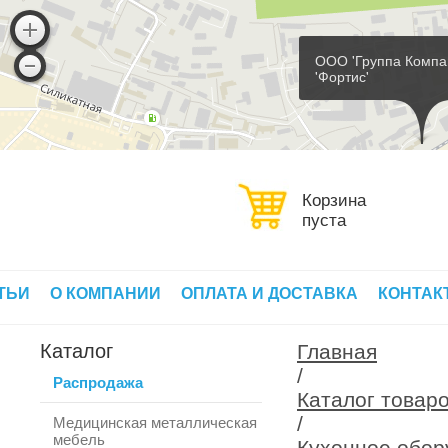
ООО 'Группа Компа
'Фортис'
Корзина
пуста
ТЬИ
О КОМПАНИИ
ОПЛАТА И ДОСТАВКА
КОНТАК
Каталог
Главная
/
Распродажа
Каталог товар
/
Медицинская металлическая
мебель
Кухонное обор