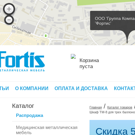
ООО 'Группа Компа
'Фортис'
Корзина
пуста
ТЬИ
О КОМПАНИИ
ОПЛАТА И ДОСТАВКА
КОНТАК
Каталог
/
Главная
Каталог товаров
Шкаф ТМ-8 для трех баллонов
Распродажа
Медицинская металлическая
Скидка 5
мебель