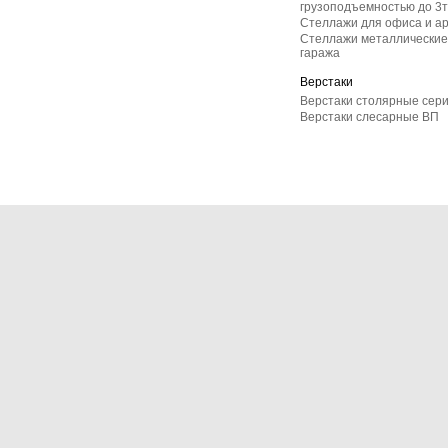
грузоподъемностью до 3т
Стеллажи для офиса и а
Стеллажи металлические 
гаража
Верстаки
Верстаки столярные сер
Верстаки слесарные ВП