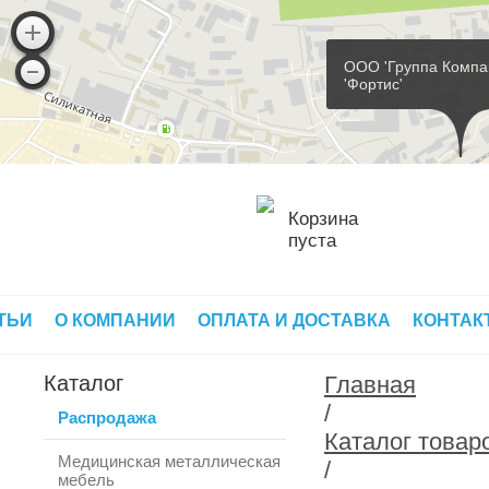
ООО 'Группа Компа
'Фортис'
Корзина
пуста
ТЬИ
О КОМПАНИИ
ОПЛАТА И ДОСТАВКА
КОНТАК
Каталог
Главная
/
Распродажа
Каталог товар
Медицинская металлическая
/
мебель