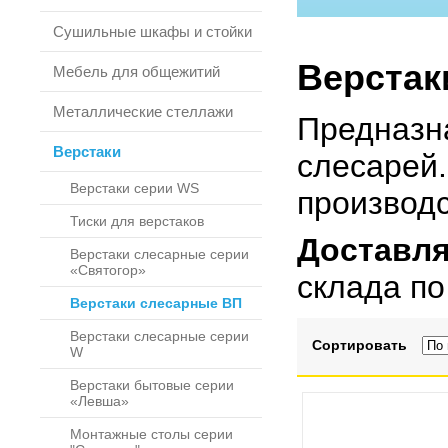
Сушильные шкафы и стойки
Верстак
Мебель для общежитий
Металлические стеллажи
Предназн
Верстаки
слесарей.
Верстаки серии WS
производс
Тиски для верстаков
Доставля
Верстаки слесарные серии
«Святогор»
склада по
Верстаки слесарные ВП
Верстаки слесарные серии
Сортировать
W
Верстаки бытовые серии
«Левша»
Монтажные столы серии