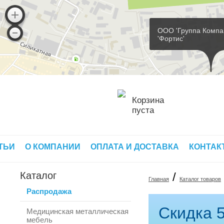
ООО 'Группа Компа
'Фортис'
Корзина
пуста
ТЬИ
О КОМПАНИИ
ОПЛАТА И ДОСТАВКА
КОНТАК
Каталог
/
Главная
Каталог товаров
Распродажа
Скидка 5
Медицинская металлическая
мебель