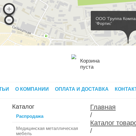
ООО 'Группа Компа
'Фортис'
Корзина
пуста
ТЬИ
О КОМПАНИИ
ОПЛАТА И ДОСТАВКА
КОНТАК
Каталог
Главная
/
Распродажа
Каталог товар
Медицинская металлическая
/
мебель