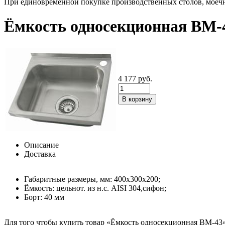
При единовременной покупке производственных столов, моечны
Ёмкость односекционная ВМ-
4 177
руб.
Описание
Доставка
Габаритные размеры, мм: 400х300х200;
Ёмкость: цельнот. из н.с. AISI 304,сифон;
Борт: 40 мм
Для того чтобы купить товар «Ёмкость односекционная ВМ-43», 