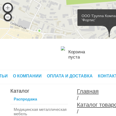
ООО 'Группа Компа
'Фортис'
Корзина
пуста
ТЬИ
О КОМПАНИИ
ОПЛАТА И ДОСТАВКА
КОНТАК
Каталог
Главная
/
Распродажа
Каталог товар
Медицинская металлическая
/
мебель