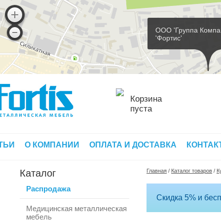
ООО 'Группа Компа
'Фортис'
Корзина
пуста
ТЬИ
О КОМПАНИИ
ОПЛАТА И ДОСТАВКА
КОНТАК
Каталог
Главная
/
Каталог товаров
/
К
Распродажа
Скидка 5% и бесп
Медицинская металлическая
мебель