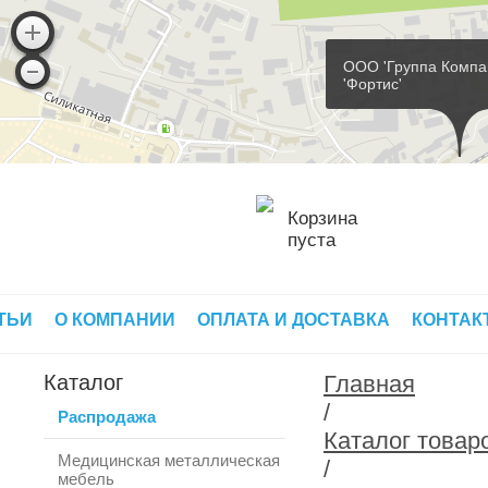
ООО 'Группа Компа
'Фортис'
Корзина
пуста
ТЬИ
О КОМПАНИИ
ОПЛАТА И ДОСТАВКА
КОНТАК
Каталог
Главная
/
Распродажа
Каталог товар
Медицинская металлическая
/
мебель