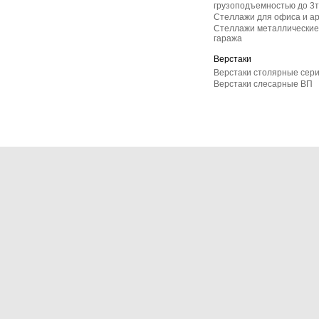
грузоподъемностью до 3т
Стеллажи для офиса и а
Стеллажи металлические 
гаража
Верстаки
Верстаки столярные сер
Верстаки слесарные ВП