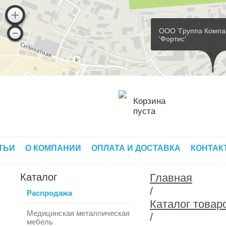
ООО 'Группа Компа
'Фортис'
Корзина
пуста
ТЬИ
О КОМПАНИИ
ОПЛАТА И ДОСТАВКА
КОНТАК
Каталог
Главная
/
Распродажа
Каталог товар
Медицинская металлическая
/
мебель