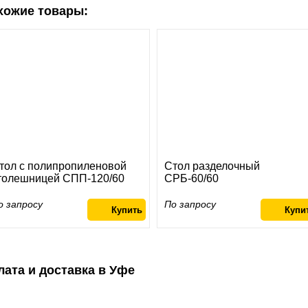
хожие товары:
тол с полипропиленовой
Стол разделочный
толешницей СПП-120/60
СРБ-60/60
о запросу
По запросу
лата и доставка в Уфе