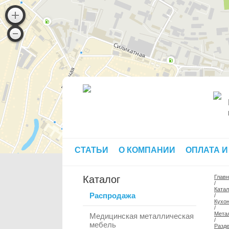
СТАТЬИ
О КОМПАНИИ
ОПЛАТА И
Каталог
Глав
/
Катал
Распродажа
/
Кухо
/
Мета
Медицинская металлическая
/
мебель
Разд