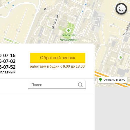
0-07-15
Обратный звонок
6-07-02
5-07-52
работаем в будни с 9.00 до 18.00
сплатный
Работает на API 2ГИС
Лицензионное соглашение
Открыть в 2ГИС
ля корректной работы Raster JS API нужен ключ. Помощь: api@2gis.ru