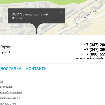
×
ООО 'Группа Компаний
'Фортис'
+7 (347) 20
Корзина
+7 (347) 26
пуста
+7 (800) 55
звонок по России бе
Д
 ДОСТАВКА
КОНТАКТЫ
ная
ог товаров
нное оборудование
ллические столы
елочные столы