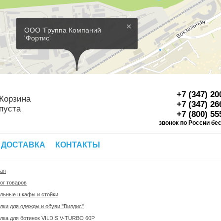
×
ООО 'Группа Компаний
'Фортис'
+7 (347) 20
Корзина
+7 (347) 26
пуста
+7 (800) 55
звонок по России бе
Д
 ДОСТАВКА
КОНТАКТЫ
ная
ог товаров
льные шкафы и стойки
ки для одежды и обуви "Вилдис"
лка для ботинок VILDIS V-TURBO 60P