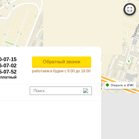
0-07-15
Обратный звонок
6-07-02
5-07-52
работаем в будни с 9.00 до 18.00
сплатный
Работает на API 2ГИС
Лицензионное соглашение
Открыть в 2ГИС
ля корректной работы Raster JS API нужен ключ. Помощь: api@2gis.ru