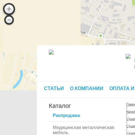
СТАТЬИ
О КОМПАНИИ
ОПЛАТА И
Каталог
Глав
/
Катал
Распродажа
/
Суши
/
Сушил
Медицинская металлическая
/
мебель
Суши