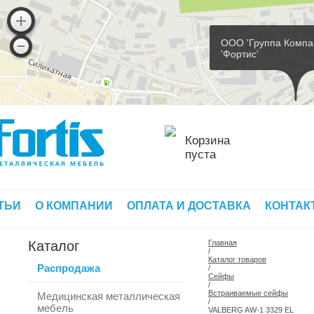
ООО 'Группа Компа
'Фортис'
Корзина
пуста
ТЬИ
О КОМПАНИИ
ОПЛАТА И ДОСТАВКА
КОНТАК
Каталог
Главная
/
Каталог товаров
Распродажа
/
Сейфы
/
Встраиваемые сейфы
Медицинская металлическая
/
мебель
VALBERG AW-1 3329 EL