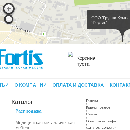
ООО 'Группа Компа
'Фортис'
Корзина
пуста
ТЬИ
О КОМПАНИИ
ОПЛАТА И ДОСТАВКА
КОНТАК
Каталог
Главная
/
Каталог товаров
Распродажа
/
Сейфы
/
Огнестойкие сейфы
Медицинская металлическая
/
мебель
VALBERG FRS-51 CL