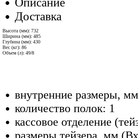
Описание
Доставка
Высота (мм):
732
Ширина (мм):
485
Глубина (мм):
430
Вес (кг):
86
Объем (л):
49/8
внутренние размеры, м
количество полок: 1
кассовое отделение (тейз
размеры тейзера, мм (В