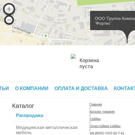
ООО 'Группа Компа
'Фортис'
Корзина
пуста
ТЬИ
О КОМПАНИИ
ОПЛАТА И ДОСТАВКА
КОНТАК
Каталог
Главная
/
Каталог товаров
Распродажа
/
Сейфы
/
Огнестойкие сейфы
Медицинская металлическая
/
мебель
VALBERG FRS-80 T-KL