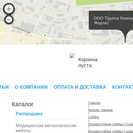
ООО 'Группа Компа
'Фортис'
Корзина
пуста
ТЬИ
О КОМПАНИИ
ОПЛАТА И ДОСТАВКА
КОНТАК
Каталог
Главная
/
Каталог товаров
Распродажа
/
Сейфы
/
Взломостойкие сейфы I-V кл
Медицинская металлическая
/
мебель
Взломостойкие сейфы V кла