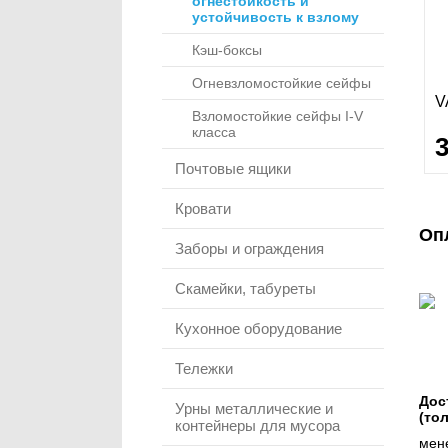
огнестойкость и
устойчивость к взлому
Кэш-боксы
Огневзломостойкие сейфы
V
Взломостойкие сейфы I-V
класса
Почтовые ящики
Кровати
Оп
Заборы и ограждения
Скамейки, табуреты
Кухонное оборудование
Тележки
Дос
Урны металлические и
(то
контейнеры для мусора
мене