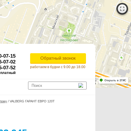
0-07-15
Обратный звонок
6-07-02
5-07-52
работаем в будни с 9.00 до 18.00
сплатный
Работает на API 2ГИС
Лицензионное соглашение
Открыть в 2ГИС
ля корректной работы Raster JS API нужен ключ. Помощь: api@2gis.ru
злому
/
VALBERG ГАРАНТ ЕВРО 120Т