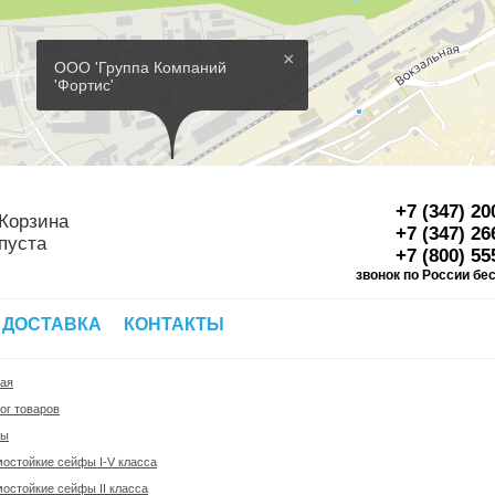
×
ООО 'Группа Компаний
'Фортис'
+7 (347) 20
Корзина
+7 (347) 26
пуста
+7 (800) 55
звонок по России бе
Д
 ДОСТАВКА
КОНТАКТЫ
ная
ог товаров
фы
остойкие сейфы I-V класса
остойкие сейфы II класса