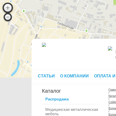
СТАТЬИ
О КОМПАНИИ
ОПЛАТА И
Каталог
Глав
/
Катал
Распродажа
/
Сей
/
Взлом
Медицинская металлическая
/
мебель
Взлом