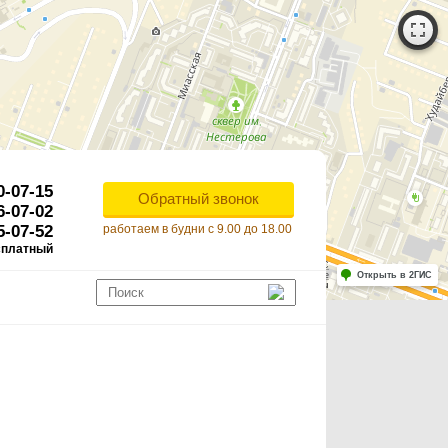
0-07-15
Обратный звонок
6-07-02
5-07-52
работаем в будни с 9.00 до 18.00
сплатный
Работает на API 2ГИС
Лицензионное соглашение
Открыть в 2ГИС
ля корректной работы Raster JS API нужен ключ. Помощь: api@2gis.ru