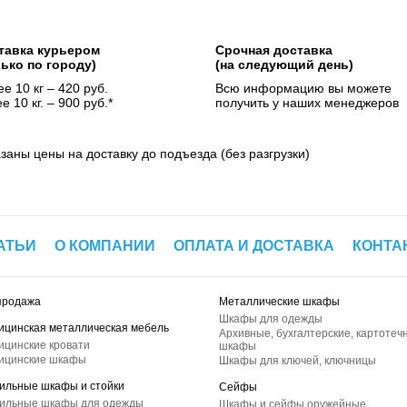
тавка курьером
Срочная доставка
лько по городу)
(на следующий день)
е 10 кг – 420 руб.
Всю информацию вы можете
е 10 кг. – 900 руб.*
получить у наших менеджеров
азаны цены на доставку до подъезда (без разгрузки)
АТЬИ
О КОМПАНИИ
ОПЛАТА И ДОСТАВКА
КОНТА
продажа
Металлические шкафы
Шкафы для одежды
ицинская металлическая мебель
Архивные, бухгалтерские, картотеч
ицинские кровати
шкафы
ицинские шкафы
Шкафы для ключей, ключницы
ильные шкафы и стойки
Сейфы
ильные шкафы для одежды
Шкафы и сейфы оружейные