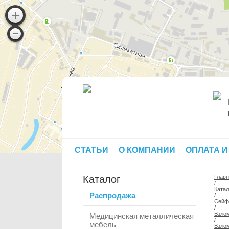
СТАТЬИ
О КОМПАНИИ
ОПЛАТА И
Каталог
Глав
/
Катал
Распродажа
/
Сей
/
Взлом
Медицинская металлическая
/
мебель
Взлом