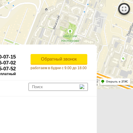
0-07-15
Обратный звонок
6-07-02
5-07-52
работаем в будни с 9.00 до 18.00
сплатный
Работает на API 2ГИС
Лицензионное соглашение
Открыть в 2ГИС
ля корректной работы Raster JS API нужен ключ. Помощь: api@2gis.ru