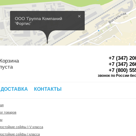
×
ООО 'Группа Компаний
'Фортис'
+7 (347) 20
Корзина
+7 (347) 26
пуста
+7 (800) 55
звонок по России бе
Д
 ДОСТАВКА
КОНТАКТЫ
ная
ог товаров
фы
остойкие сейфы I-V класса
остойкие сейфы I класса