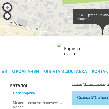
ООО 'Группа Компа
'Фортис'
Корзина
пуста
ТЬИ
О КОМПАНИИ
ОПЛАТА И ДОСТАВКА
КОНТАК
Каталог
Главная
/
Каталог товаров
/
В
Распродажа
Скидка 5% и бесп
Медицинская металлическая
мебель