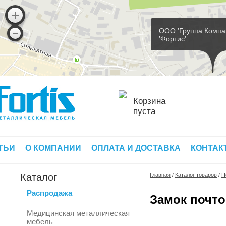
ООО 'Группа Компа
'Фортис'
Корзина
пуста
ТЬИ
О КОМПАНИИ
ОПЛАТА И ДОСТАВКА
КОНТАК
Каталог
Главная
/
Каталог товаров
/
П
Распродажа
Замок почт
Медицинская металлическая
мебель