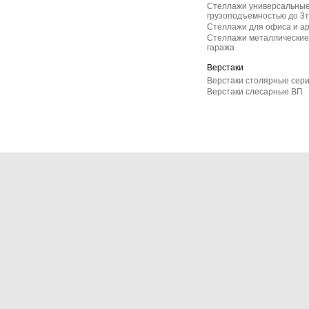
Стеллажи универсальные
грузоподъемностью до 3т
Стеллажи для офиса и а
Стеллажи металлические 
гаража
Верстаки
Верстаки столярные сер
Верстаки слесарные ВП