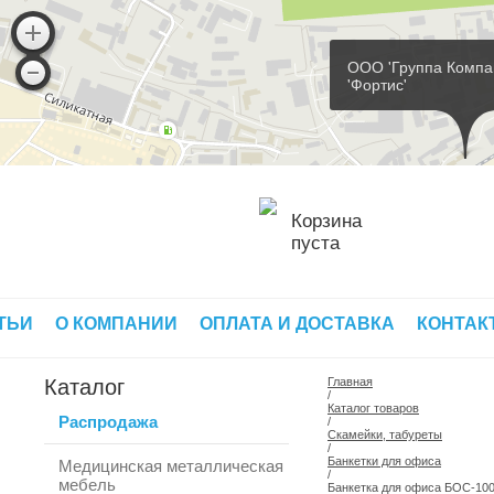
ООО 'Группа Компа
'Фортис'
Корзина
пуста
ТЬИ
О КОМПАНИИ
ОПЛАТА И ДОСТАВКА
КОНТАК
Каталог
Главная
/
Каталог товаров
Распродажа
/
Скамейки, табуреты
/
Банкетки для офиса
Медицинская металлическая
/
мебель
Банкетка для офиса БОС-10