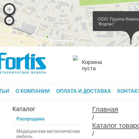
ООО 'Группа Компа
'Фортис'
Корзина
пуста
ТЬИ
О КОМПАНИИ
ОПЛАТА И ДОСТАВКА
КОНТАК
Каталог
Главная
/
Распродажа
Каталог товар
Медицинская металлическая
/
мебель