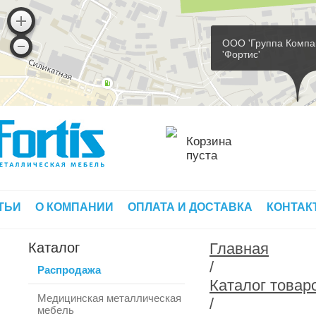
ООО 'Группа Компа
'Фортис'
Корзина
пуста
ТЬИ
О КОМПАНИИ
ОПЛАТА И ДОСТАВКА
КОНТАК
Каталог
Главная
/
Распродажа
Каталог товар
Медицинская металлическая
/
мебель