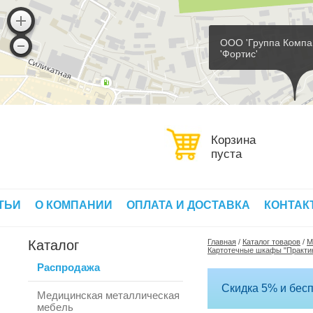
ООО 'Группа Компа
'Фортис'
Корзина
пуста
ТЬИ
О КОМПАНИИ
ОПЛАТА И ДОСТАВКА
КОНТАК
Каталог
Главная
/
Каталог товаров
/
М
Картотечные шкафы "Практи
Распродажа
Скидка 5% и бесп
Медицинская металлическая
мебель