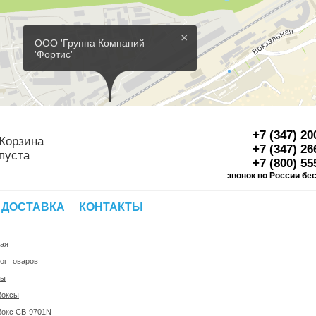
×
ООО 'Группа Компаний
'Фортис'
+7 (347) 20
Корзина
+7 (347) 26
пуста
+7 (800) 55
звонок по России бе
Д
 ДОСТАВКА
КОНТАКТЫ
ная
ог товаров
фы
боксы
бокс CB-9701N