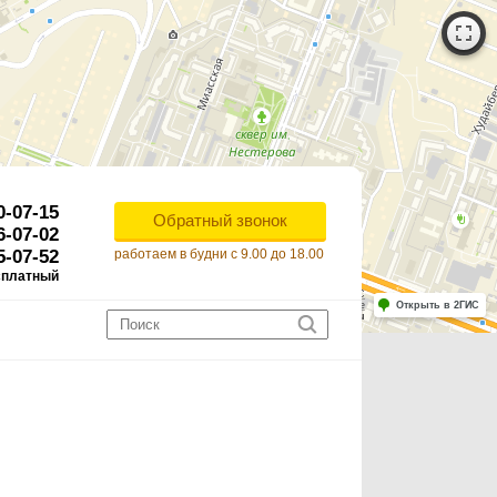
0-07-15
Обратный звонок
6-07-02
5-07-52
работаем в будни с 9.00 до 18.00
сплатный
Работает на API 2ГИС
Лицензионное соглашение
Открыть в 2ГИС
ля корректной работы Raster JS API нужен ключ. Помощь: api@2gis.ru