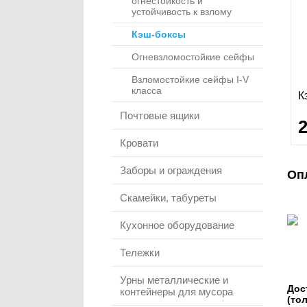
огнестойкость и
устойчивость к взлому
Кэш-боксы
Огневзломостойкие сейфы
Взломостойкие сейфы I-V
класса
К
Почтовые ящики
Кровати
Заборы и ограждения
Оп
Скамейки, табуреты
Кухонное оборудование
Тележки
Урны металлические и
Дос
контейнеры для мусора
(то