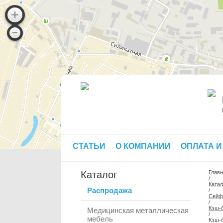
СТАТЬИ
О КОМПАНИИ
ОПЛАТА И
Каталог
Глав
/
Катал
Распродажа
/
Сей
/
Кэш-
Медицинская металлическая
/
мебель
Кэш-