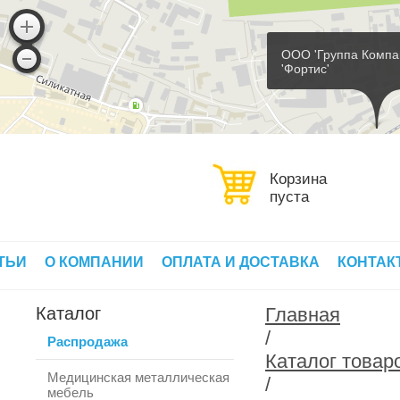
ООО 'Группа Компа
'Фортис'
Корзина
пуста
ТЬИ
О КОМПАНИИ
ОПЛАТА И ДОСТАВКА
КОНТАК
Каталог
Главная
/
Распродажа
Каталог товар
Медицинская металлическая
/
мебель