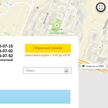
0-07-15
Обратный звонок
6-07-02
5-07-52
работаем в будни с 9.00 до 18.00
сплатный
Работает на API 2ГИС
Лицензионное соглашение
Открыть в 2ГИС
ля корректной работы Raster JS API нужен ключ. Помощь: api@2gis.ru