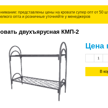
нимание: представлены цены на кровати супер опт от 50 ш
елкого опта и розничные уточняйте у менеджеров
овать двухъярусная КМП-2
Цена 