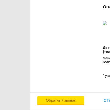
Оп
Дос
(то
мене
боле
* ук
Обратный звонок
СТ