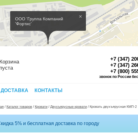
×
ООО 'Группа Компаний
'Фортис'
+7 (347) 20
Корзина
+7 (347) 26
пуста
+7 (800) 55
звонок по России бе
Д
 ДОСТАВКА
КОНТАКТЫ
ная
/
Каталог товаров
/
Кровати
/
Двухъярусные кровати
/
Кровать двухъярусная КМП-2
кидка 5% и бесплатная доставка по городу