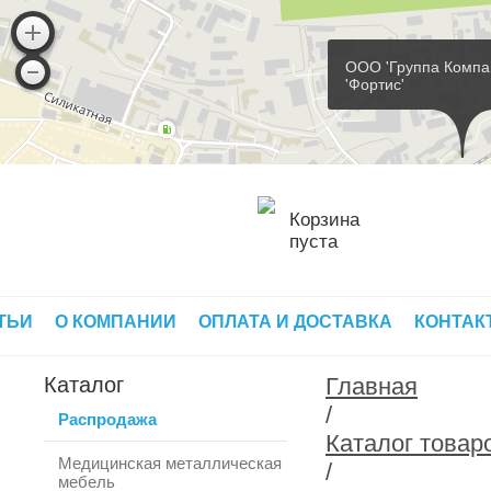
ООО 'Группа Компа
'Фортис'
Корзина
пуста
ТЬИ
О КОМПАНИИ
ОПЛАТА И ДОСТАВКА
КОНТАК
Каталог
Главная
/
Распродажа
Каталог товар
Медицинская металлическая
/
мебель