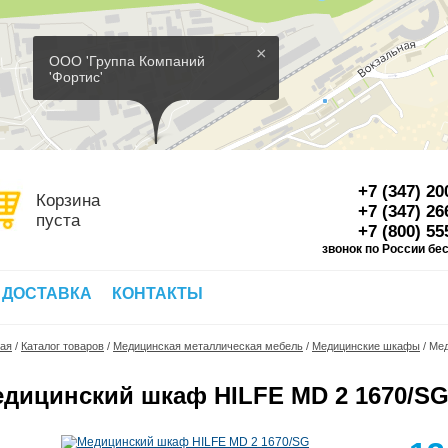
×
ООО 'Группа Компаний
'Фортис'
+7 (347) 20
Корзина
+7 (347) 26
пуста
+7 (800) 55
звонок по России бе
Д
 ДОСТАВКА
КОНТАКТЫ
ная
/
Каталог товаров
/
Медицинская металлическая мебель
/
Медицинские шкафы
/
Мед
дицинский шкаф HILFE MD 2 1670/S