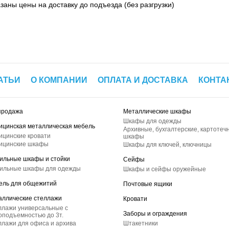
азаны цены на доставку до подъезда (без разгрузки)
АТЬИ
О КОМПАНИИ
ОПЛАТА И ДОСТАВКА
КОНТА
продажа
Металлические шкафы
Шкафы для одежды
ицинская металлическая мебель
Архивные, бухгалтерские, картотеч
ицинские кровати
шкафы
ицинские шкафы
Шкафы для ключей, ключницы
ильные шкафы и стойки
Сейфы
ильные шкафы для одежды
Шкафы и сейфы оружейные
ель для общежитий
Почтовые ящики
аллические стеллажи
Кровати
ллажи универсальные с
Заборы и ограждения
оподъемностью до 3т.
лажи для офиса и архива
Штакетники