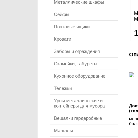
Металлические шкафы
М
Сейфы
M
Почтовые ящики
Кровати
Заборы и ограждения
Оп
Скамейки, табуреты
Кухонное оборудование
Тележки
Урны металлические и
контейнеры для мусора
Дос
(то
Вешалки гардеробные
мене
боле
Мангалы