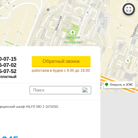
0-07-15
Обратный звонок
6-07-02
5-07-52
работаем в будни с 9.00 до 18.00
сплатный
Работает на API 2ГИС
Лицензионное соглашение
Открыть в 2ГИС
ля корректной работы Raster JS API нужен ключ. Помощь: api@2gis.ru
ицинский шкаф HILFE MD 2 1670/SG
G