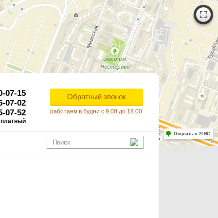
0-07-15
Обратный звонок
6-07-02
5-07-52
работаем в будни с 9.00 до 18.00
сплатный
Работает на API 2ГИС
Лицензионное соглашение
Открыть в 2ГИС
ля корректной работы Raster JS API нужен ключ. Помощь: api@2gis.ru