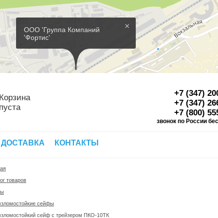
×
ООО 'Группа Компаний
'Фортис'
+7 (347) 20
Корзина
+7 (347) 26
пуста
+7 (800) 55
звонок по России бе
Д
 ДОСТАВКА
КОНТАКТЫ
ная
ог товаров
фы
взломостойкие сейфы
взломостойкий сейф с трейзером ПКО-10ТК