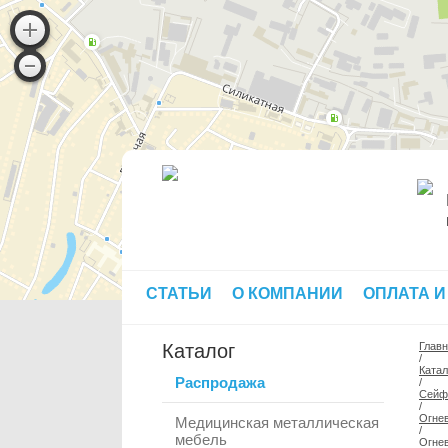
СТАТЬИ
О КОМПАНИИ
ОПЛАТА И
Каталог
Глав
/
Катал
Распродажа
/
Сей
/
Огне
Медицинская металлическая
/
мебель
Огне