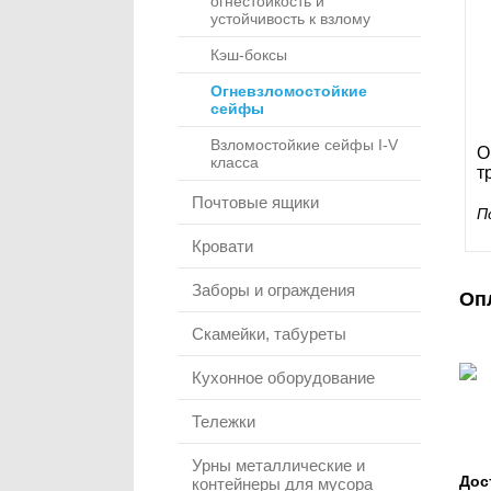
огнестойкость и
устойчивость к взлому
Кэш-боксы
Огневзломостойкие
сейфы
Взломостойкие сейфы I-V
О
класса
т
Почтовые ящики
П
Кровати
Заборы и ограждения
Оп
Скамейки, табуреты
Кухонное оборудование
Тележки
Урны металлические и
Дос
контейнеры для мусора