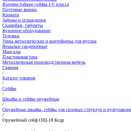
Взломостойкие сейфы I-V класса
Почтовые ящики
Кровати
Заборы и ограждения
Скамейки, табуреты
Кухонное оборудование
Тележки
Урны металлические и контейнеры для мусора
Вешалки гардеробные
Мангалы
Пластиковая тара
Металлическая производственная мебель
Главная
/
Каталог товаров
/
Сейфы
/
Шкафы и сейфы оружейные
/
Оружейные шкафы, сейфы для силовых структур и пулеулавли
/
Оружейный сейф ОШ-18 Кедр