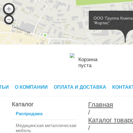
ООО 'Группа Компа
'Фортис'
Корзина
пуста
ТЬИ
О КОМПАНИИ
ОПЛАТА И ДОСТАВКА
КОНТАК
Каталог
Главная
/
Распродажа
Каталог товар
Медицинская металлическая
/
мебель