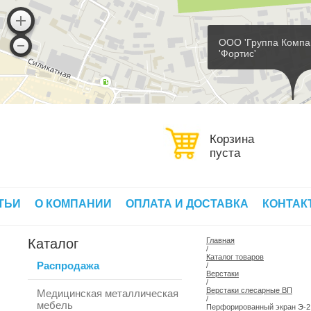
ООО 'Группа Компа
'Фортис'
Корзина
пуста
ТЬИ
О КОМПАНИИ
ОПЛАТА И ДОСТАВКА
КОНТАК
Каталог
Главная
/
Каталог товаров
Распродажа
/
Верстаки
/
Верстаки слесарные ВП
Медицинская металлическая
/
мебель
Перфорированный экран Э-2