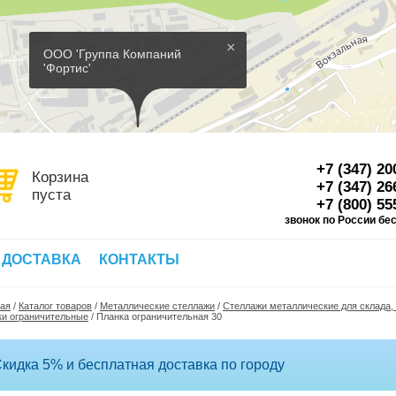
×
ООО 'Группа Компаний
'Фортис'
+7 (347) 20
Корзина
+7 (347) 26
пуста
+7 (800) 55
звонок по России бе
Д
 ДОСТАВКА
КОНТАКТЫ
ная
/
Каталог товаров
/
Металлические стеллажи
/
Стеллажи металлические для склада,
ки ограничительные
/
Планка ограничительная 30
кидка 5% и бесплатная доставка по городу