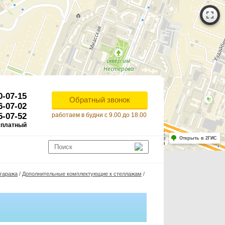
0-07-15
Обратный звонок
6-07-02
5-07-52
работаем в будни с 9.00 до 18.00
сплатный
Работает на API 2ГИС
Лицензионное соглашение
Открыть в 2ГИС
ля корректной работы Raster JS API нужен ключ. Помощь: api@2gis.ru
 гаража
/
Дополнительные комплектующие к стеллажам
/