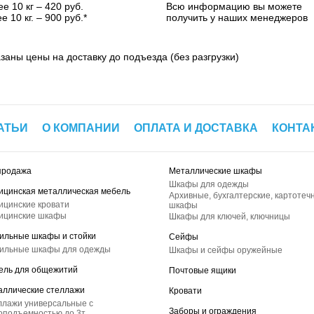
е 10 кг – 420 руб.
Всю информацию вы можете
е 10 кг. – 900 руб.*
получить у наших менеджеров
азаны цены на доставку до подъезда (без разгрузки)
АТЬИ
О КОМПАНИИ
ОПЛАТА И ДОСТАВКА
КОНТА
продажа
Металлические шкафы
Шкафы для одежды
ицинская металлическая мебель
Архивные, бухгалтерские, картотеч
ицинские кровати
шкафы
ицинские шкафы
Шкафы для ключей, ключницы
ильные шкафы и стойки
Сейфы
ильные шкафы для одежды
Шкафы и сейфы оружейные
ель для общежитий
Почтовые ящики
аллические стеллажи
Кровати
ллажи универсальные с
Заборы и ограждения
оподъемностью до 3т.