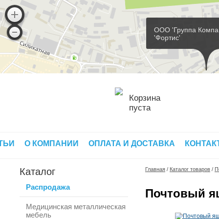
ООО 'Группа Компа
'Фортис'
Корзина
пуста
ТЬИ
О КОМПАНИИ
ОПЛАТА И ДОСТАВКА
КОНТАК
Каталог
Главная
/
Каталог товаров
/
П
Распродажа
Почтовый ящ
Медицинская металлическая
мебель