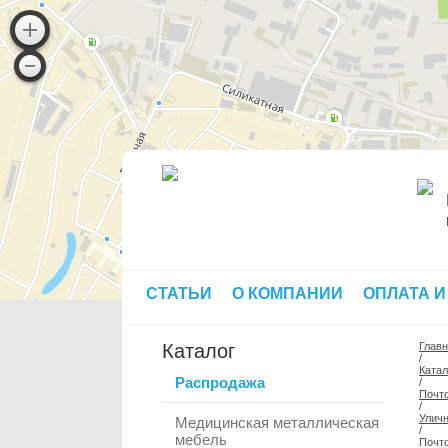
СТАТЬИ
О КОМПАНИИ
ОПЛАТА И
Каталог
Глав
/
Катал
Распродажа
/
Почт
/
Улич
Медицинская металлическая
/
мебель
Почт