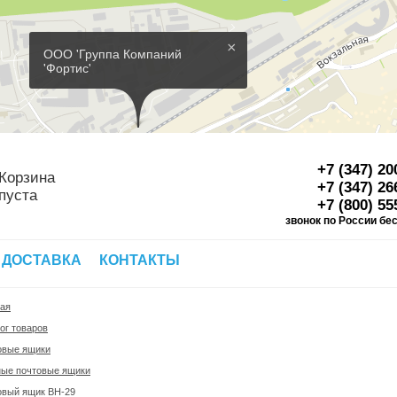
×
ООО 'Группа Компаний
'Фортис'
+7 (347) 20
Корзина
+7 (347) 26
пуста
+7 (800) 55
звонок по России бе
Д
 ДОСТАВКА
КОНТАКТЫ
ная
ог товаров
овые ящики
ные почтовые ящики
овый ящик ВН-29