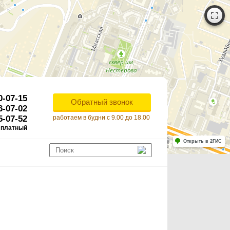
0-07-15
Обратный звонок
6-07-02
5-07-52
работаем в будни с 9.00 до 18.00
сплатный
Работает на API 2ГИС
Лицензионное соглашение
Открыть в 2ГИС
ля корректной работы Raster JS API нужен ключ. Помощь: api@2gis.ru