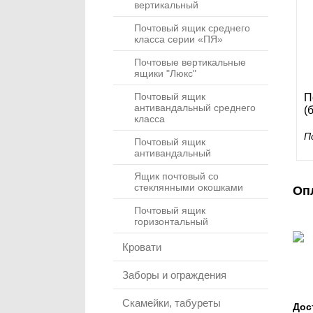
вертикальный
Почтовый ящик среднего
класса серии «ПЯ»
Почтовые вертикальные
ящики "Люкс"
Почтовый ящик
П
антивандальный среднего
(
класса
П
Почтовый ящик
антивандальный
Ящик почтовый со
стеклянными окошками
Оп
Почтовый ящик
горизонтальный
Кровати
Заборы и ограждения
Скамейки, табуреты
Дос