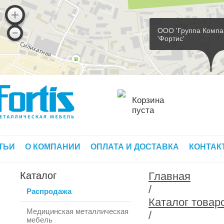
ООО 'Группа Компа
'Фортис'
Корзина
пуста
ТЬИ
О КОМПАНИИ
ОПЛАТА И ДОСТАВКА
КОНТАК
Каталог
Главная
/
Распродажа
Каталог товар
Медицинская металлическая
/
мебель