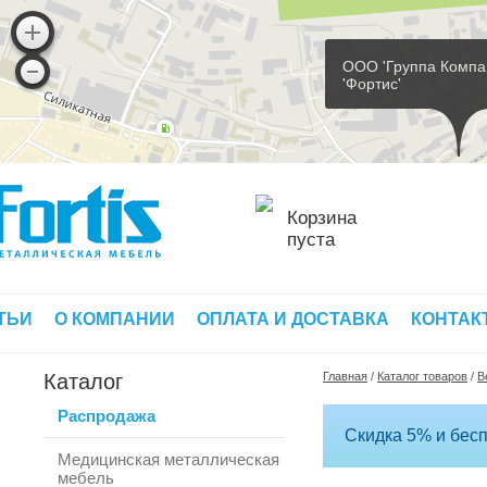
ООО 'Группа Компа
'Фортис'
Корзина
пуста
ТЬИ
О КОМПАНИИ
ОПЛАТА И ДОСТАВКА
КОНТАК
Каталог
Главная
/
Каталог товаров
/
В
Распродажа
Скидка 5% и бесп
Медицинская металлическая
мебель