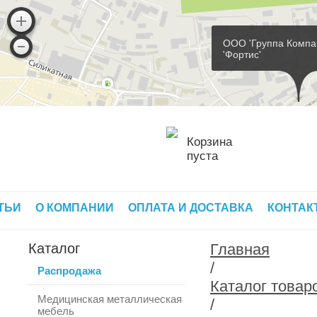
ООО 'Группа Компа
'Фортис'
Корзина
пуста
ТЬИ
О КОМПАНИИ
ОПЛАТА И ДОСТАВКА
КОНТАК
Каталог
Главная
/
Распродажа
Каталог товар
Медицинская металлическая
/
мебель