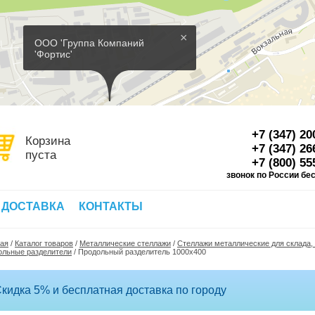
×
ООО 'Группа Компаний
'Фортис'
+7 (347) 20
Корзина
+7 (347) 26
пуста
+7 (800) 55
звонок по России бе
Д
 ДОСТАВКА
КОНТАКТЫ
ная
/
Каталог товаров
/
Металлические стеллажи
/
Стеллажи металлические для склада,
ольные разделители
/
Продольный разделитель 1000х400
кидка 5% и бесплатная доставка по городу