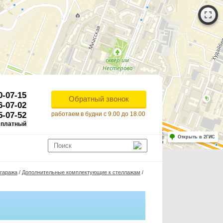
0-07-15
Обратный звонок
6-07-02
5-07-52
работаем в будни с 9.00 до 18.00
сплатный
Работает на API 2ГИС
Лицензионное соглашение
Открыть в 2ГИС
ля корректной работы Raster JS API нужен ключ. Помощь: api@2gis.ru
 гаража
/
Дополнительные комплектующие к стеллажам
/