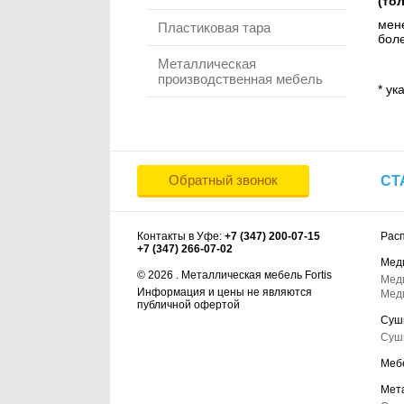
(то
мене
Пластиковая тара
боле
Металлическая
производственная мебель
* ук
Обратный звонок
СТ
Контакты в Уфе:
+7 (347) 200-07-15
Рас
+7 (347) 266-07-02
Мед
© 2026 . Металлическая мебель Fortis
Мед
Информация и цены не являются
Мед
публичной офертой
Суш
Суш
Меб
Мет