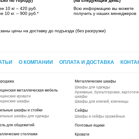
лько по городу)
(на следующий день)
е 10 кг – 420 руб.
Всю информацию вы можете
е 10 кг. – 900 руб.*
получить у наших менеджеров
азаны цены на доставку до подъезда (без разгрузки)
АТЬИ
О КОМПАНИИ
ОПЛАТА И ДОСТАВКА
КОНТА
продажа
Металлические шкафы
Шкафы для одежды
ицинская металлическая мебель
Архивные, бухгалтерские, картотеч
ицинские кровати
шкафы
ицинские шкафы
Шкафы для ключей, ключницы
ильные шкафы и стойки
Сейфы
ильные шкафы для одежды
Шкафы и сейфы оружейные
ель для общежитий
Почтовые ящики
аллические стеллажи
Кровати