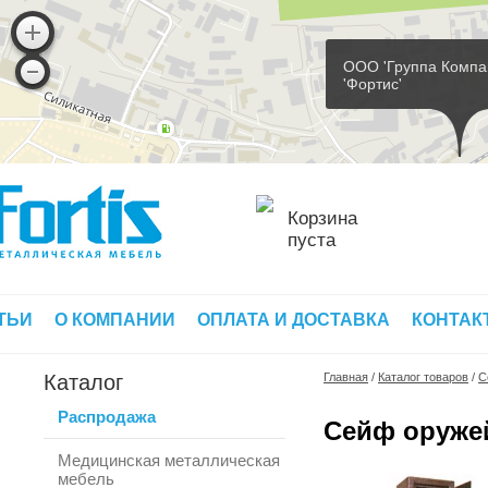
ООО 'Группа Компа
'Фортис'
Корзина
пуста
ТЬИ
О КОМПАНИИ
ОПЛАТА И ДОСТАВКА
КОНТАК
Каталог
Главная
/
Каталог товаров
/
С
Распродажа
Сейф оруже
Медицинская металлическая
мебель