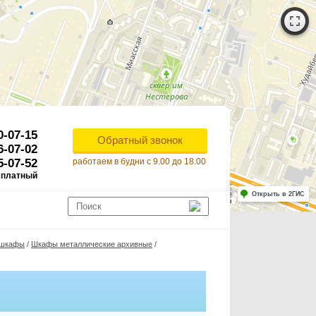
0-07-15
Обратный звонок
6-07-02
5-07-52
работаем в будни с 9.00 до 18.00
сплатный
Работает на API 2ГИС
Лицензионное соглашение
Открыть в 2ГИС
ля корректной работы Raster JS API нужен ключ. Помощь: api@2gis.ru
е шкафы
/
Шкафы металлические архивные
/