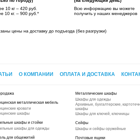
лько по городу)
(на следующий день)
е 10 кг – 420 руб.
Всю информацию вы можете
е 10 кг. – 900 руб.*
получить у наших менеджеров
азаны цены на доставку до подъезда (без разгрузки)
АТЬИ
О КОМПАНИИ
ОПЛАТА И ДОСТАВКА
КОНТА
продажа
Металлические шкафы
Шкафы для одежды
ицинская металлическая мебель
Архивные, бухгалтерские, картотеч
ицинские кровати
шкафы
ицинские шкафы
Шкафы для ключей, ключницы
ильные шкафы и стойки
Сейфы
ильные шкафы для одежды
Шкафы и сейфы оружейные
ель для общежитий
Почтовые ящики