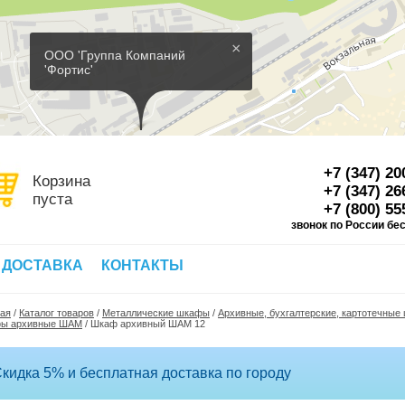
×
ООО 'Группа Компаний
'Фортис'
+7 (347) 20
Корзина
+7 (347) 26
пуста
+7 (800) 55
звонок по России бе
Д
 ДОСТАВКА
КОНТАКТЫ
ная
/
Каталог товаров
/
Металлические шкафы
/
Архивные, бухгалтерские, картотечны
ы архивные ШАМ
/
Шкаф архивный ШАМ 12
кидка 5% и бесплатная доставка по городу