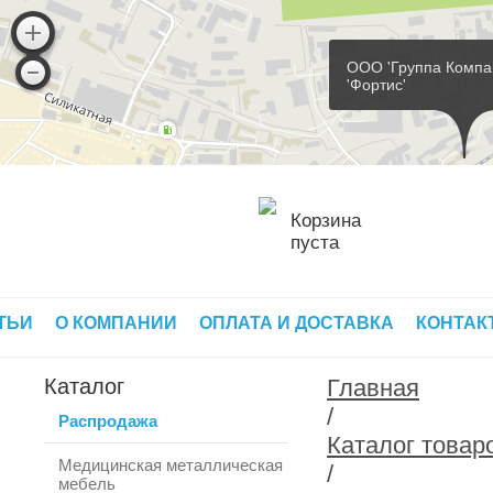
ООО 'Группа Компа
'Фортис'
Корзина
пуста
ТЬИ
О КОМПАНИИ
ОПЛАТА И ДОСТАВКА
КОНТАК
Каталог
Главная
/
Распродажа
Каталог товар
Медицинская металлическая
/
мебель