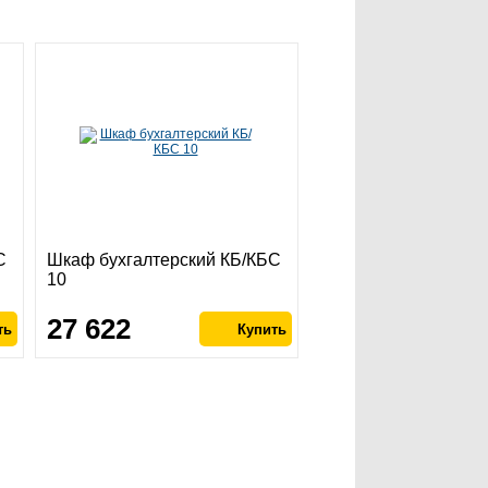
С
Шкаф бухгалтерский КБ/КБС
10
27 622