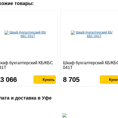
хожие товары:
каф бухгалтерский КБ/КБС
Шкаф бухгалтерский КБ/КБ
31T
041Т
13 066
8 705
лата и доставка в Уфе