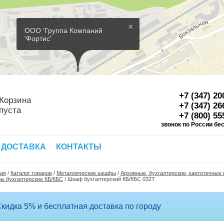
×
ООО 'Группа Компаний
'Фортис'
+7 (347) 20
Корзина
+7 (347) 26
пуста
+7 (800) 55
звонок по России бе
Д
 ДОСТАВКА
КОНТАКТЫ
ная
/
Каталог товаров
/
Металлические шкафы
/
Архивные, бухгалтерские, картотечны
ы бухгалтерские КБ/КБС
/
Шкаф бухгалтерский КБ/КБС 032Т
кидка 5% и бесплатная доставка по городу