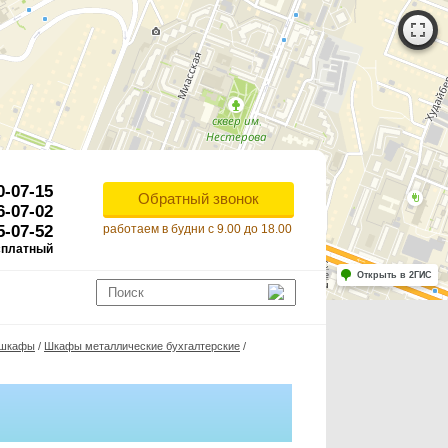
0-07-15
Обратный звонок
6-07-02
5-07-52
работаем в будни с 9.00 до 18.00
сплатный
Работает на API 2ГИС
Лицензионное соглашение
Открыть в 2ГИС
ля корректной работы Raster JS API нужен ключ. Помощь: api@2gis.ru
е шкафы
/
Шкафы металлические бухгалтерские
/